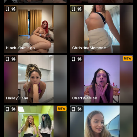
black-flamingo
ChristinaSiemone
HaileyDiana
Cherry-Muse