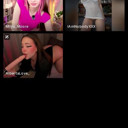
Miiya_Moore
IAmNobodyXXX
AlbertaLove_