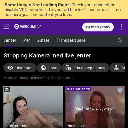
Something's Not Loading Right.
Check your connection,
disable VPN, or add us to your ad blocker's exceptions — no
ads here, just the content you love.
Bli med gratis
Jenter
Par
Gutter
Transseksuelle
Stripping Kamera med live jenter
Utseende
Land
Pris og type show
Akt
Modeller tilbyr aktiviteter på forespørsel
I billettshow
“
Just me - menu for fun
”
JudithPrice
Nova-Lee