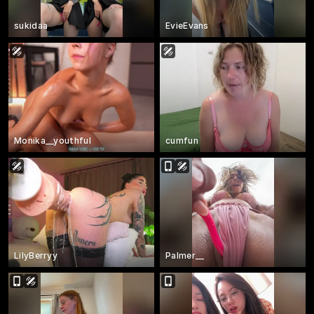
sukidaa
EvieEvans
Monika__youthful
cumfun
LilyBerryy
Palmer__