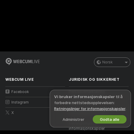
Norsk
WEBCUM LIVE
JURIDISK OG SIKKERHET
Facebook
Personvernerklæring
Vi bruker informasjonskapsler
til å
Instagram
Vilkår for bruk
forbedre nettstedsopplevelsen:
Retningslinjer for informasjonskapsler
.
X
Retningslinjer for DMCA
Administrer
Godta alle
Retningslinjer for
informasjonskapsler