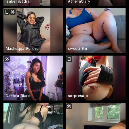
IsabellaEtthan
AthenaClary
Mashuqqa_Forever
sweeti_Em
Dakota_Blare
sorpresa_x