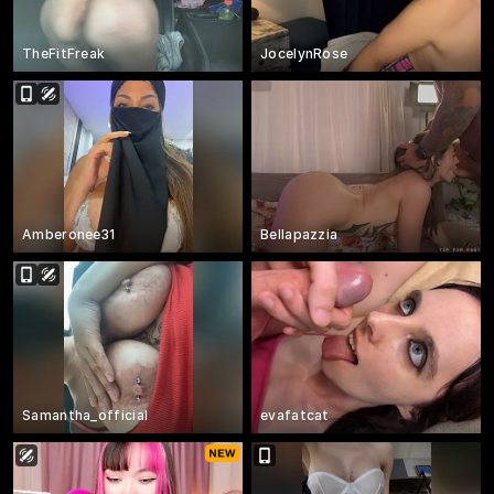
TheFitFreak
JocelynRose
Amberonee31
Bellapazzia
Samantha_official
evafatcat