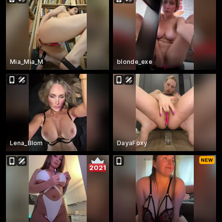
Mia_Mia_M
blonde_exe
Lena_Blom
DayaFoxy
2021