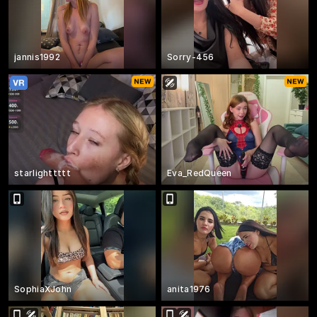
jannis1992
Sorry-456
starlighttttt
Eva_RedQueen
SophiaXJohn
anita1976