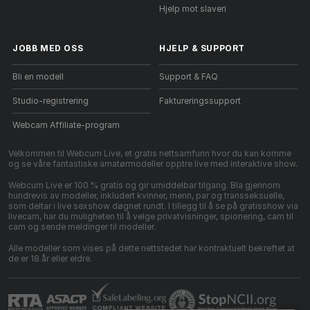
Hjelp mot slaveri
JOBB MED OSS
HJELP
&
SUPPORT
Bli en modell
Support & FAQ
Studio-registrering
Faktureringssupport
Webcam Affiliate-program
Velkommen til Webcum Live, et gratis nettsamfunn hvor du kan komme
og se våre fantastiske amatørmodeller opptre live med interaktive show.
Webcum Live er 100 % gratis og gir umiddelbar tilgang. Bla gjennom
hundrevis av modeller, inkludert kvinner, menn, par og transseksuelle,
som deltar i live sexshow døgnet rundt. I tillegg til å se på gratisshow via
livecam, har du muligheten til å velge privatvisninger, spionering, cam til
cam og sende meldinger til modeller.
Alle modeller som vises på dette nettstedet har kontraktuelt bekreftet at
de er 18 år eller eldre.