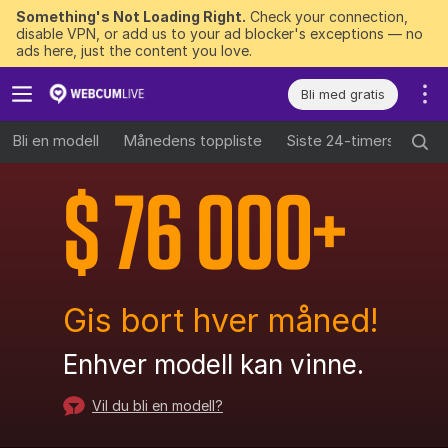
Something's Not Loading Right.
Check your connection,
disable VPN, or add us to your ad blocker's exceptions — no
ads here, just the content you love.
Bli med gratis
Bli en modell
Månedens toppliste
Siste 24-timers vinner
$ 76 000
+
Gis bort hver måned!
Enhver modell kan vinne.
Vil du bli en modell?